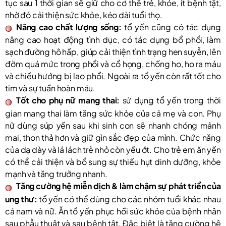
tục sau 1 thời gian sẽ giữ cho cơ thể trẻ, khỏe, ít bệnh tật,
nhờ đó cải thiện sức khỏe, kéo dài tuổi thọ.
Nâng cao chất lượng sống:
tổ yến cũng có tác dụng
nâng cao hoạt động tình dục, có tác dụng bổ phổi, làm
sạch đường hô hấp, giúp cải thiện tình trạng hen suyễn, lên
đờm quá mức trong phổi và cổ họng, chống ho, ho ra máu
và chiều hướng bị lao phổi. Ngoài ra tổ yến còn rất tốt cho
tim và sự tuần hoàn máu.
Tốt cho phụ nữ mang thai:
sử dụng tổ yến trong thời
gian mang thai làm tăng sức khỏe của cả mẹ và con. Phụ
nữ dùng súp yến sau khi sinh con sẽ nhanh chóng mảnh
mai, thon thả hơn và giữ gìn sắc đẹp của mình. Chức năng
của dạ dày và lá lách trẻ nhỏ còn yếu ớt. Cho trẻ em ăn yến
có thể cải thiện và bổ sung sự thiếu hụt dinh dưỡng, khỏe
mạnh và tăng trưởng nhanh.
Tăng cường hệ miễn dịch & làm chậm sự phát triển của
ung thư:
tổ yến có thể dùng cho các nhóm tuổi khác nhau
cả nam và nữ. Ăn tổ yến phục hồi sức khỏe của bệnh nhân
sau phẫu thuật và sau bệnh tật. Đặc biệt là tăng cường hệ