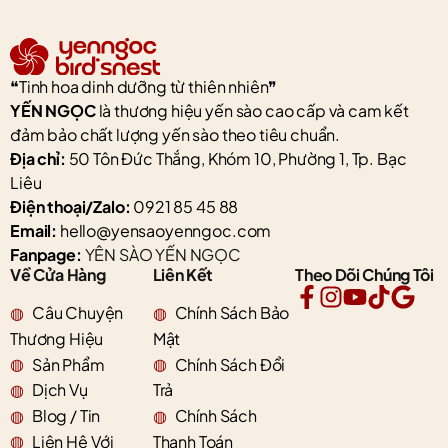
❝Tinh hoa dinh dưỡng từ thiên nhiên❞
YẾN NGỌC
là thương hiệu yến sào cao cấp và cam kết
đảm bảo chất lượng yến sào theo tiêu chuẩn.
Địa chỉ:
50 Tôn Đức Thắng, Khóm 10, Phường 1, Tp. Bạc
Liêu
Điện thoại/Zalo:
0921 85 45 88
Email:
hello@yensaoyenngoc.com
Fanpage:
YÊN SÀO YẾN NGỌC
Về Cửa Hàng
Liên Kết
Theo Dõi Chúng Tôi
Câu Chuyện
Chính Sách Bảo
Thương Hiệu
Mật
Sản Phẩm
Chính Sách Đổi
Dịch Vụ
Trả
Blog / Tin
Chính Sách
Liên Hệ Với
Thanh Toán