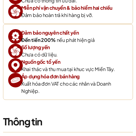
Chưa có thông tin ưu đãi.
Miễn phí vận chuyển & bảo hiểm hai chiều
Đảm bảo hoàn trả khi hàng bị vỡ.
Đảm bảo nguyên chất yến
Đền tiền 200%
nếu phát hiện giả
Số lượng yến
Chưa có dữ liệu.
Nguồn gốc tổ yến
Khai thác và thu mua tại khuc vực Miền Tây.
Áp dụng hóa đơn bán hàng
Xuất hóa đơn VAT cho các nhân và Doanh
Nghiệp.
Thông tin