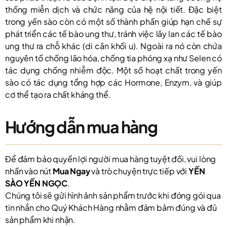
thống miễn dịch và chức năng của hệ nội tiết. Đặc biệt
trong yến sào còn có một số thành phần giúp hạn chế sự
phát triển các tế bào ung thư, tránh việc lây lan các tế bào
ung thư ra chỗ khác (di căn khối u). Ngoài ra nó còn chứa
nguyên tố chống lão hóa, chống tia phóng xạ như Selen có
tác dụng chống nhiễm độc. Một số hoạt chất trong yến
sào có tác dụng tổng hợp các Hormone, Enzym, và giúp
cơ thể tạo ra chất kháng thể.
Hướng dẫn mua hàng
Để đảm bảo quyền lợi người mua hàng tuyệt đối, vui lòng
nhấn vào nút
Mua Ngay
và trò chuyện trực tiếp với
YẾN
SÀO YẾN NGỌC
.
Chúng tôi sẽ gửi hình ảnh sản phẩm trước khi đóng gói qua
tin nhắn cho Quý Khách Hàng nhằm đảm bảm đúng và đủ
sản phẩm khi nhận.