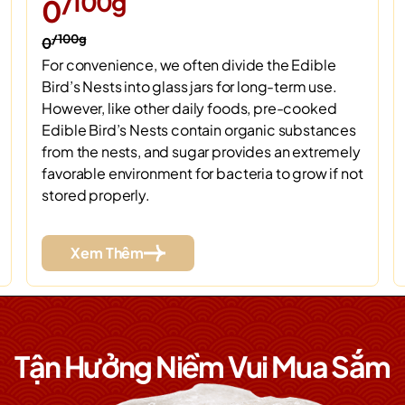
/100g
0
/100g
0
For convenience, we often divide the Edible
Bird’s Nests into glass jars for long-term use.
However, like other daily foods, pre-cooked
Edible Bird’s Nests contain organic substances
from the nests, and sugar provides an extremely
favorable environment for bacteria to grow if not
stored properly.
Xem Thêm
Tận Hưởng Niềm Vui Mua Sắm