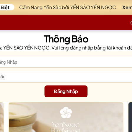
 Biệt
Cẩm Nang Yến Sào bởi YẾN SÀO YẾN NGỌC.
Xem
Thông Báo
 của YẾN SÀO YẾN NGỌC. Vui lòng đăng nhập bằng tài khoản 
Đăng Nhập