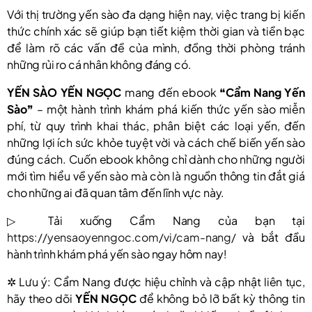
Với thị trường yến sào đa dạng hiện nay, việc trang bị kiến
thức chính xác sẽ giúp bạn tiết kiệm thời gian và tiền bạc
để làm rõ các vấn đề của mình, đồng thời phòng tránh
những rủi ro cá nhân không đáng có.
YẾN SÀO YẾN NGỌC
mang đến ebook ❝
Cẩm Nang Yến
Sào
❞ – một hành trình khám phá kiến thức yến sào miễn
phí, từ quy trình khai thác, phân biệt các loại yến, đến
những lợi ích sức khỏe tuyệt vời và cách chế biến yến sào
đúng cách. Cuốn ebook không chỉ dành cho những người
mới tìm hiểu về yến sào mà còn là nguồn thông tin đắt giá
cho những ai đã quan tâm đến lĩnh vực này.
▷ Tải xuống Cẩm Nang của bạn tại
https://yensaoyenngoc.com/vi/cam-nang/
và bắt đầu
hành trình khám phá yến sào ngay hôm nay!
✲ Lưu ý: Cẩm Nang được hiệu chỉnh và cập nhật liên tục,
hãy theo dõi
YẾN NGỌC
để không bỏ lỡ bất kỳ thông tin