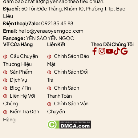
đảm bảo chất lượng yến sào theo tiêu chuẩn.
Địa chỉ:
50 Tôn Đức Thắng, Khóm 10, Phường 1, Tp. Bạc
Liêu
Điện thoại/Zalo:
0921 85 45 88
Email:
hello@yensaoyenngoc.com
Fanpage:
YÊN SÀO YẾN NGỌC
Về Cửa Hàng
Liên Kết
Theo Dõi Chúng Tôi
Câu Chuyện
Chính Sách Bảo
Thương Hiệu
Mật
Sản Phẩm
Chính Sách Đổi
Dịch Vụ
Trả
Blog / Tin
Chính Sách
Liên Hệ Với
Thanh Toán
Chúng
Chính Sách Vận
Kiểm Tra Đơn
Chuyển
Hàng