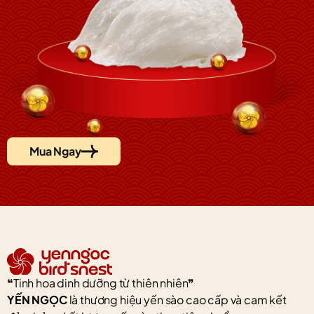
Mua Ngay
❝Tinh hoa dinh dưỡng từ thiên nhiên❞
YẾN NGỌC
là thương hiệu yến sào cao cấp và cam kết