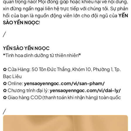
quan trọng nào! Mọi đóng góp hoặc khiếu nại về nội dung,
xin đừng ngần ngại liên hệ trực tiếp với chúng tôi. Sự phản
hồi của bạn là nguồn động viên lớn cho đội ngũ của
YẾN
SÀO YẾN NGỌC
!
╱
YẾN SÀO YẾN NGỌC
❝Tinh hoa dinh dưỡng từ thiên nhiên❞
✿ Cửa Hàng: 50 Tôn Đức Thắng, Khóm 10, Phường 1, Tp.
Bạc Liêu
✿ Online:
yensaoyenngoc.com/vi/san-pham/
✿ Chương trình đại lý:
yensaoyenngoc.com/vi/dai-ly/
✿ Giao hàng COD (thanh toán khi nhận hàng) toàn quốc
╱