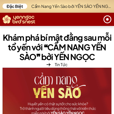
Đặc Biệt
Cẩm Nang Yến Sào bởi YẾN SÀO YẾN NGỌC.
Khám phá bí mật đằng sau mỗi
tổ yến với ❝CẨM NANG YẾN
SÀO❞ bởi YẾN NGỌC
Tin Tức